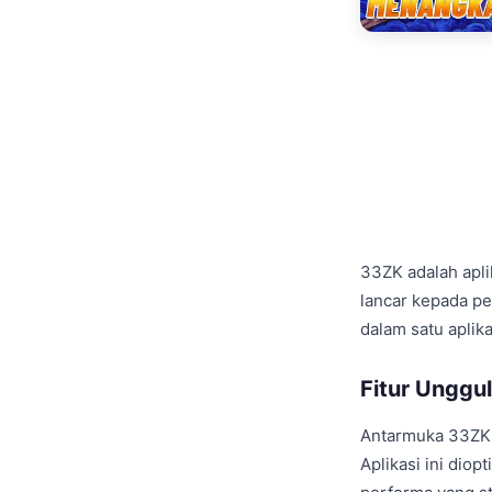
33ZK adalah apl
lancar kepada p
dalam satu aplika
Fitur Unggu
Antarmuka 33ZK 
Aplikasi ini dio