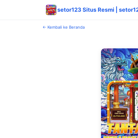
setor123 Situs Resmi | setor1
← Kembali ke Beranda